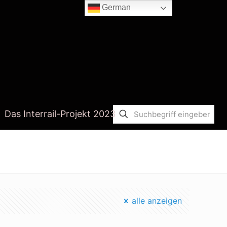
German
Das Interrail-Projekt 2023
Startseite
world cleanupday
alle anzeigen