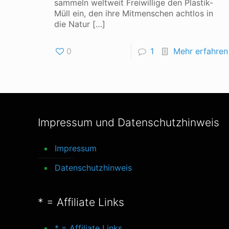
sammeln weltweit Freiwillige den Plastik-
Müll ein, den ihre Mitmenschen achtlos in
die Natur
[…]
0
1
Mehr erfahren
Impressum und Datenschutzhinweis
Impressum
Datenschutzhinweis
* = Affiliate Links
* = Affiliate Links