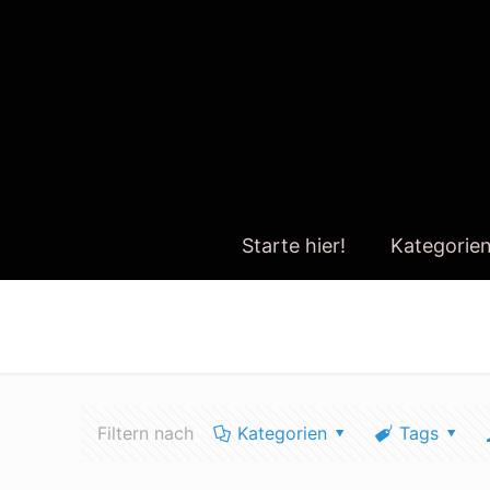
Starte hier!
Kategorie
world cleanupday
Filtern nach
Kategorien
Tags