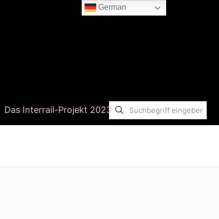
German
Das Interrail-Projekt 2023
Startseite
corona app fake news