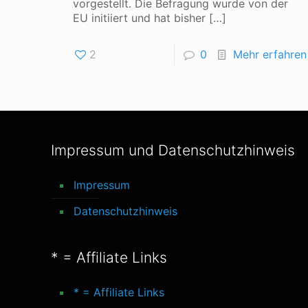
vorgestellt. Die Befragung wurde von der
EU initiiert und hat bisher
[…]
2
0
Mehr erfahren
Impressum und Datenschutzhinweis
Impressum
Datenschutzhinweis
* = Affiliate Links
* = Affiliate Links