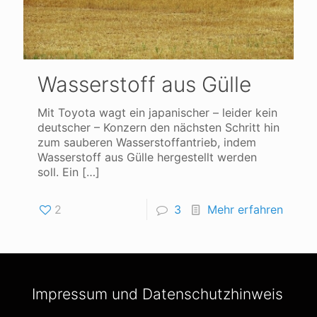
Wasserstoff aus Gülle
Mit Toyota wagt ein japanischer – leider kein
deutscher – Konzern den nächsten Schritt hin
zum sauberen Wasserstoffantrieb, indem
Wasserstoff aus Gülle hergestellt werden
soll. Ein
[…]
2
3
Mehr erfahren
Impressum und Datenschutzhinweis