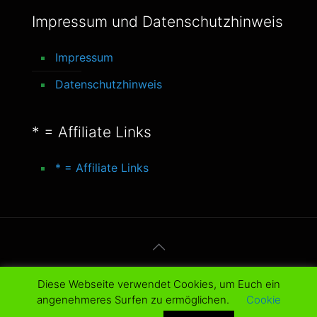
Impressum und Datenschutzhinweis
Impressum
Datenschutzhinweis
* = Affiliate Links
* = Affiliate Links
© 2016-2025 better-life-blog. All Rights
Diese Webseite verwendet Cookies, um Euch ein
Reserved.
angenehmeres Surfen zu ermöglichen.
Cookie