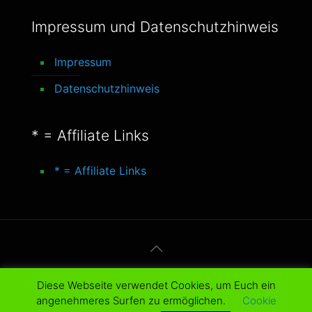
Impressum und Datenschutzhinweis
Impressum
Datenschutzhinweis
* = Affiliate Links
* = Affiliate Links
© 2016-2025 better-life-blog. All Rights
Diese Webseite verwendet Cookies, um Euch ein
Reserved.
angenehmeres Surfen zu ermöglichen.
Cookie