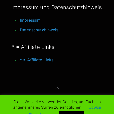
Impressum und Datenschutzhinweis
Impressum
Datenschutzhinweis
* = Affiliate Links
* = Affiliate Links
© 2016-2025 better-life-blog. All Rights
Diese Webseite verwendet Cookies, um Euch ein
Reserved.
angenehmeres Surfen zu ermöglichen.
Cookie