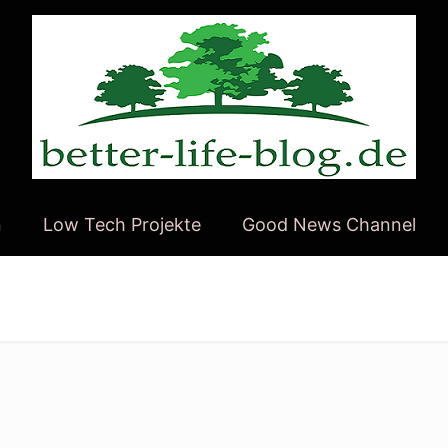
n
Low Tech Projekte
Good News Channel