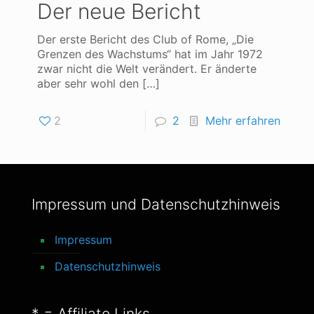
Der neue Bericht
Der erste Bericht des Club of Rome, „Die
Grenzen des Wachstums“ hat im Jahr 1972
zwar nicht die Welt verändert. Er änderte
aber sehr wohl den
[…]
2
2
Mehr erfahren
Impressum und Datenschutzhinweis
Impressum
Datenschutzhinweis
* = Affiliate Links