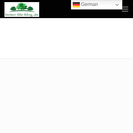
German
06_ Wasserstoff als Treibstoff:
Erstes Flugzeug für 2035
angekündigt