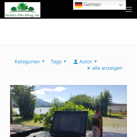
German
klimaschonender urlaub
Kategorien
Tags
Autor
alle anzeigen