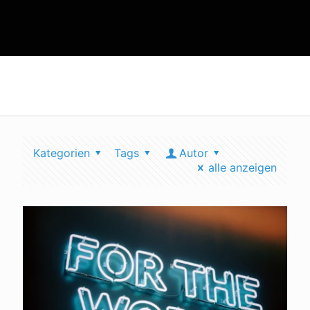
umweltblog klimaneutral
Kategorien
Tags
Autor
alle anzeigen