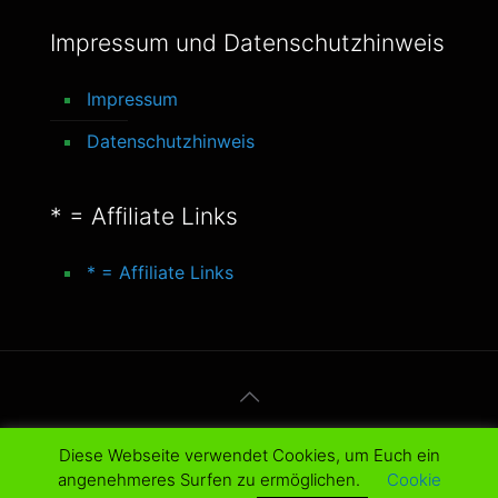
Impressum und Datenschutzhinweis
Impressum
Datenschutzhinweis
* = Affiliate Links
* = Affiliate Links
© 2016-2025 better-life-blog. All Rights
Diese Webseite verwendet Cookies, um Euch ein
Reserved.
angenehmeres Surfen zu ermöglichen.
Cookie