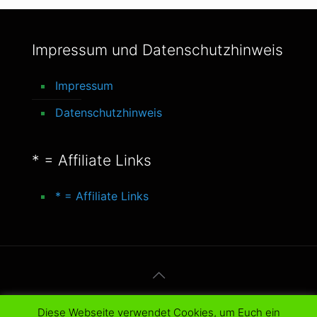
Impressum und Datenschutzhinweis
Impressum
Datenschutzhinweis
* = Affiliate Links
* = Affiliate Links
© 2016-2025 better-life-blog. All Rights
Diese Webseite verwendet Cookies, um Euch ein