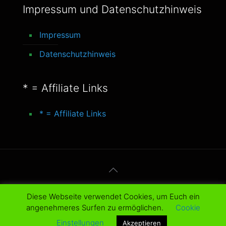
Impressum und Datenschutzhinweis
Impressum
Datenschutzhinweis
* = Affiliate Links
* = Affiliate Links
© 2016-2025 better-life-blog. All Rights
Diese Webseite verwendet Cookies, um Euch ein
Reserved.
angenehmeres Surfen zu ermöglichen.
Cookie
Einstellungen
Akzeptieren