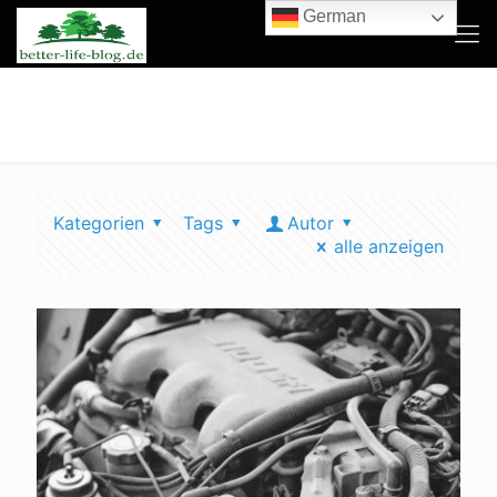
German
kalifornien umwelt
Kategorien
Tags
Autor
alle anzeigen