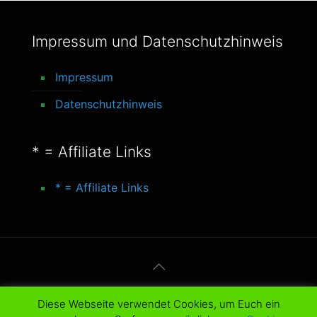
Impressum und Datenschutzhinweis
Impressum
Datenschutzhinweis
* = Affiliate Links
* = Affiliate Links
© 2016-2025 better-life-blog. All Rights
Diese Webseite verwendet Cookies, um Euch ein
Reserved.