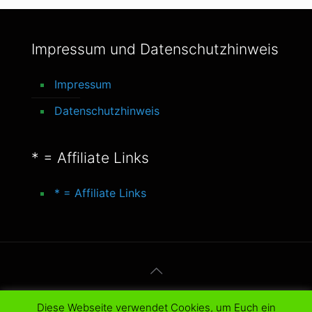
Impressum und Datenschutzhinweis
Impressum
Datenschutzhinweis
* = Affiliate Links
* = Affiliate Links
© 2016-2025 better-life-blog. All Rights
Diese Webseite verwendet Cookies, um Euch ein