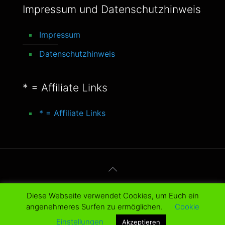
Impressum und Datenschutzhinweis
Impressum
Datenschutzhinweis
* = Affiliate Links
* = Affiliate Links
© 2016-2025 better-life-blog. All Rights
Diese Webseite verwendet Cookies, um Euch ein
Reserved.
angenehmeres Surfen zu ermöglichen.
Cookie
Einstellungen
Akzeptieren