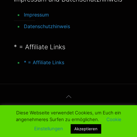
Impressum
Datenschutzhinweis
* = Affiliate Links
* = Affiliate Links
© 2016-2025 better-life-blog. All Rights
Diese Webseite verwendet Cookies, um Euch ein
Reserved.
angenehmeres Surfen zu ermöglichen.
Cookie
Einstellungen
Akzeptieren