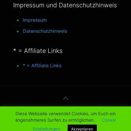
Impressum und Datenschutzhinweis
Impressum
Datenschutzhinweis
* = Affiliate Links
* = Affiliate Links
© 2016-2025 better-life-blog. All Rights
Diese Webseite verwendet Cookies, um Euch ein
Reserved.
angenehmeres Surfen zu ermöglichen.
Cookie
Einstellungen
Akzeptieren