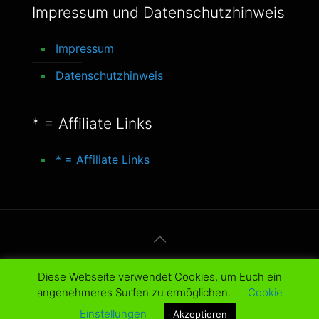
Impressum und Datenschutzhinweis
Impressum
Datenschutzhinweis
* = Affiliate Links
* = Affiliate Links
© 2016-2025 better-life-blog. All Rights
Diese Webseite verwendet Cookies, um Euch ein
Reserved.
angenehmeres Surfen zu ermöglichen.
Cookie
Einstellungen
Akzeptieren