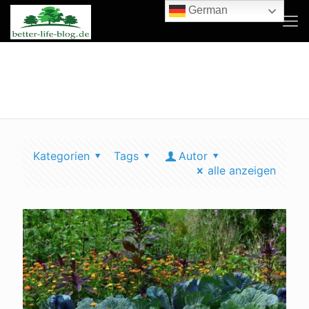
German
Wann Aussaat im Frühjahr
beginnen
Kategorien
Tags
Autor
alle anzeigen