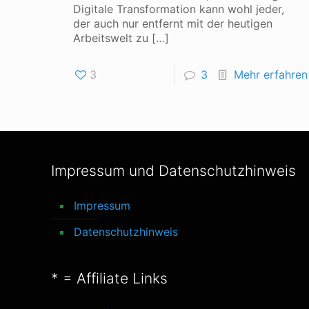
Digitale Transformation kann wohl jeder,
der auch nur entfernt mit der heutigen
Arbeitswelt zu
[…]
3
3
Mehr erfahren
Impressum und Datenschutzhinweis
Impressum
Datenschutzhinweis
* = Affiliate Links