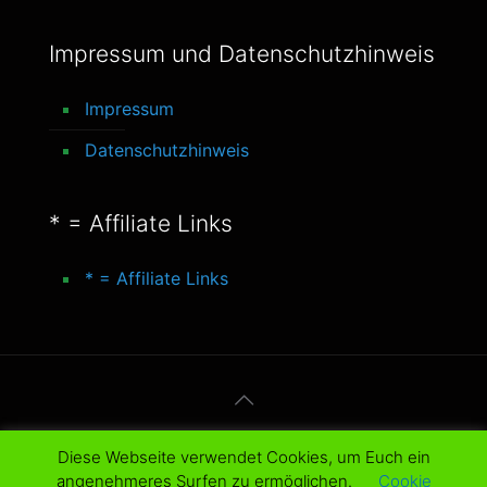
Impressum und Datenschutzhinweis
Impressum
Datenschutzhinweis
* = Affiliate Links
* = Affiliate Links
© 2016-2025 better-life-blog. All Rights
Diese Webseite verwendet Cookies, um Euch ein
Reserved.
angenehmeres Surfen zu ermöglichen.
Cookie