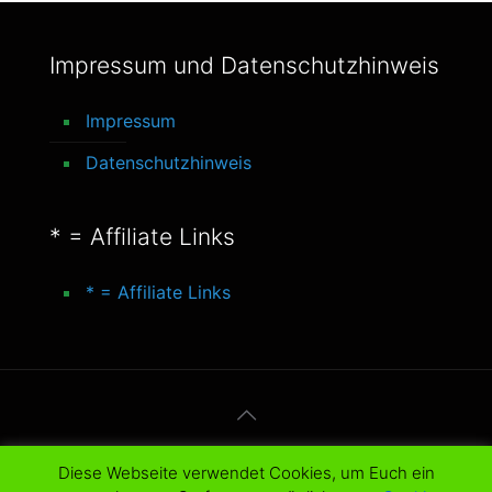
Impressum und Datenschutzhinweis
Impressum
Datenschutzhinweis
* = Affiliate Links
* = Affiliate Links
© 2016-2025 better-life-blog. All Rights
Diese Webseite verwendet Cookies, um Euch ein
Reserved.