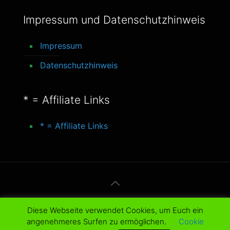
Impressum und Datenschutzhinweis
Impressum
Datenschutzhinweis
* = Affiliate Links
* = Affiliate Links
© 2016-2025 better-life-blog. All Rights
Diese Webseite verwendet Cookies, um Euch ein
Reserved.
angenehmeres Surfen zu ermöglichen.
Cookie