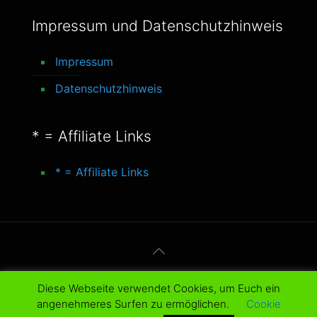
Impressum und Datenschutzhinweis
Impressum
Datenschutzhinweis
* = Affiliate Links
* = Affiliate Links
© 2016-2025 better-life-blog. All Rights
Diese Webseite verwendet Cookies, um Euch ein
Reserved.
angenehmeres Surfen zu ermöglichen.
Cookie