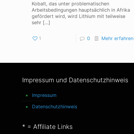
Kobalt, das unter problematischen
Arbeitsbedingungen hauptsächlich in Afrika
gefördert wird, wird Lithium mit teilweise
sehr
[…]
1
0
Mehr erfahren
Impressum und Datenschutzhinweis
Impressum
Datenschutzhinweis
* = Affiliate Links